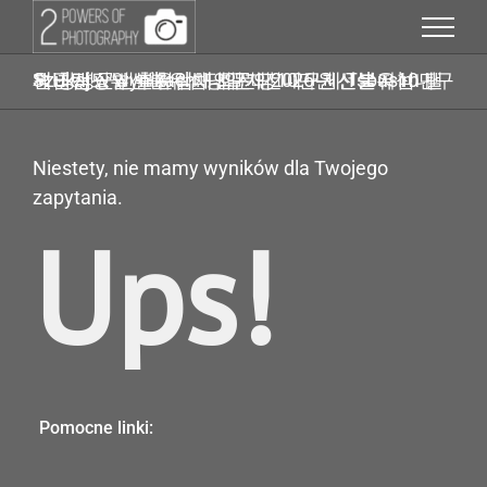
Przejdź
do
zawartości
Szukaj w wynikach: 당일가전내구제 Tsbusim 탤ㄹH 탬스뷰선불유심내구제 2026년 신불자10만원급전당일 추천업체 회선당10만원선불유심내구제 창녕군선불유심매입문의
Niestety, nie mamy wyników dla Twojego
zapytania.
Ups!
Pomocne linki: