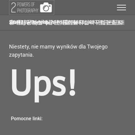
Przejdź
do
zawartości
Szukaj w wynikach: 신용회복자소액작업대출 탤ㄹH문의 Banonpi 바넌피선불유심내구제 논산시24시간당일소액급전대출 피해회복지원금긴급대출 핸대폰가전내구제비대면
Niestety, nie mamy wyników dla Twojego
zapytania.
Ups!
Pomocne linki: