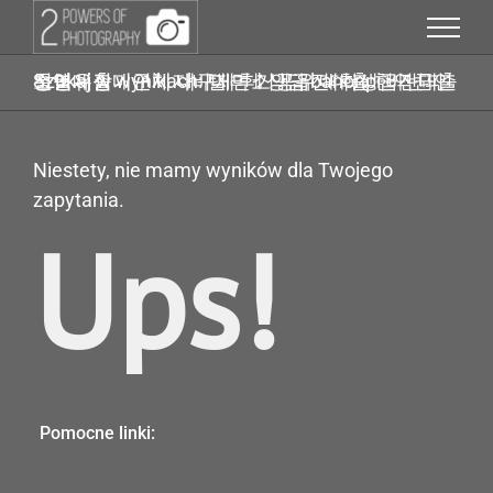
Przejdź
do
zawartości
Szukaj w wynikach: 탤ㄹㅔ상담 banonpi 바넌피선불유심내구제 내구제후기공유 대학생급전대출 통영시장기연체자비대면소액급전대출 현역군인소액대출
Niestety, nie mamy wyników dla Twojego
zapytania.
Ups!
Pomocne linki: