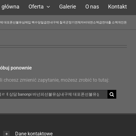
a główna
Oferta
Galerie
O nas
Kontakt
피선불유심내구제 대포폰선불유심매입 백수당일급전내구제 칠곡군장기연체자비대면소액급전대출 소액개인돈
óbuj ponownie
li chcesz zmienić zapytanie, możesz zrobić to tutaj:
kaj
Dane kontaktowe