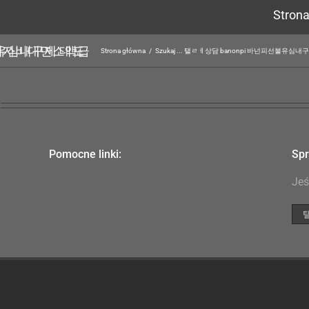
Stron
Strona główna
/
Szukaj ... 탤ㄹㅔ상담 banonpi 바넌
Pomocne linki:
Spr
Jeś
Szu