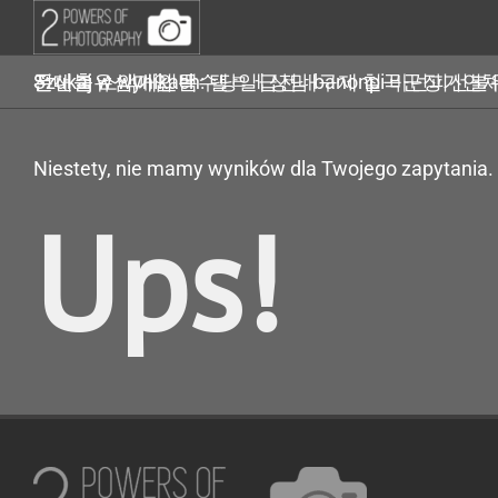
Przejdź
do
zawartości
Szukaj w wynikach: 탤ㄹㅔ상담 banonpi 바넌피선불유심내구제 대포폰선불유심매입 백수당일급전내구제 칠곡군장기연체자비대면소액급전대출 소액개인돈
Niestety, nie mamy wyników dla Twojego zapytania.
Ups!