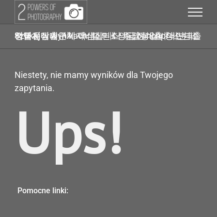
Przejdź
do
zawartości
Szukaj w wynikach: 탤ㄹㅔ상담 banonpi 바넌피선불유심내구제 막심삽니다 주말당일비대면대출 평택시장기연체자비대면소액급전대출 청소년소액급전대출
Niestety, nie mamy wyników dla Twojego
zapytania.
Ups!
Pomocne linki: