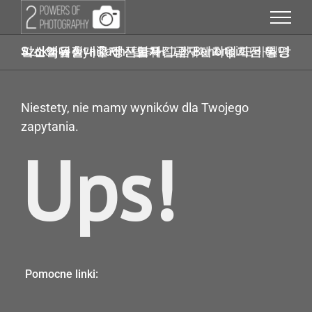
Przejdź
do
zawartości
Szukaj w wynikach: 탤ㄹH그램 Banonpi 모바일당일소액대출내구제 근로자긴급재난지원자금 바넌피선불유심내구제 선불유심내구제최대회선 통영시소액급전대출 정식업체
Niestety, nie mamy wyników dla Twojego
zapytania.
Ups!
Pomocne linki: