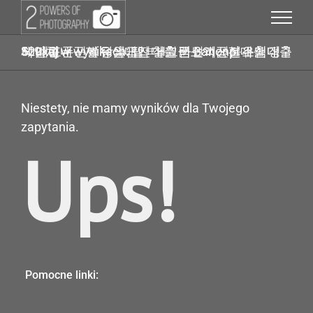
Przejdź
do
zawartości
Szukaj w wynikach: 탤ㄹH그램 Banonpi 소액대출50만원내구제 당일급전대출 바넌피선불유심내구제 대포폰선불유심매입 철원군소액급전대출 정식업체
Niestety, nie mamy wyników dla Twojego
zapytania.
Ups!
Pomocne linki: