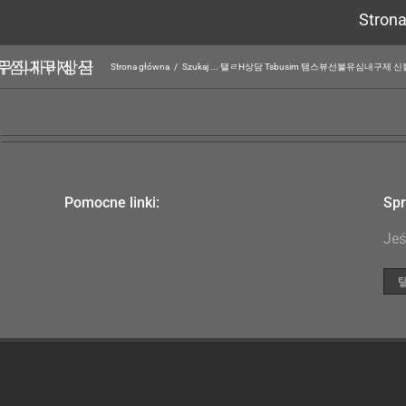
Stron
Strona główna
/
Szukaj ... 탤ㄹH상담 Tsbusim 탬스뷰선불
Pomocne linki:
Spr
Jeś
Szu