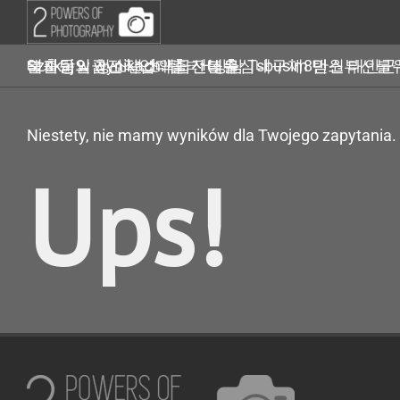
Przejdź
do
zawartości
Szukaj w wynikach: 탤ㄹH상담 Tsbusim 탬스뷰선불유심내구제 신불자당일급전작업대출 선불유심내구제8만원 태안군무직자비상금대출문의 청소년소액급전대출
Niestety, nie mamy wyników dla Twojego zapytania.
Ups!