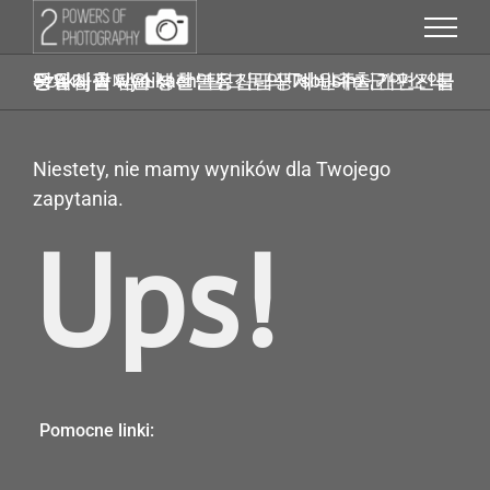
Przejdź
do
zawartości
Szukaj w wynikach: 탤그문의 Tsbusim 군인소액당일대출 탬스뷰선불유심내구제 원주시간편긴급생계자금지원 생활안정긴급생계비대출 개인선불폰유심팝니다
Niestety, nie mamy wyników dla Twojego
zapytania.
Ups!
Pomocne linki: