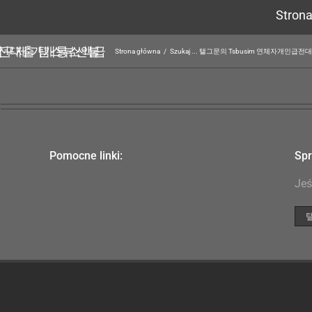
Stron
Strona główna
/
Szukaj ... 탤그문의 Tsbusim 연
Pomocne linki:
Spr
Jeś
Szu