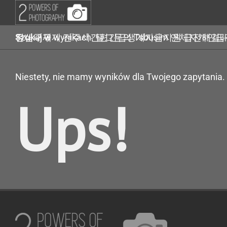
Przejdź
do
zawartości
Szukaj w wynikach: 탤그문의 Tsbusim 연체자개인급전대출 탬스뷰선불유심내구제 전주시간편긴급생계자금지원 급전해결내구제 가개통소액급전내구제
Niestety, nie mamy wyników dla Twojego zapytania.
Ups!