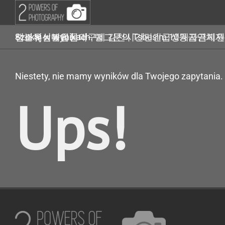
Przejdź
do
zawartości
Szukaj w wynikach: 탤그문의 Tsbusim 10등급연체자무직자작업대출 탬스뷰선불유심내구제 김천시간편긴급생계자금지원 무조건소액대출 선불유심매입문의
Niestety, nie mamy wyników dla Twojego zapytania.
Ups!