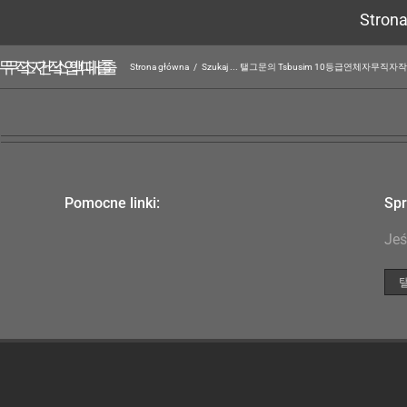
Stron
Strona główna
/
Szukaj ... 탤그문의 Tsbusim 10등급
Pomocne linki:
Spr
Jeś
Szu