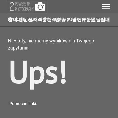
Przejdź
do
zawartości
Szukaj w wynikach: Tg탤 TSBUSIM 대포폰유심삽니다 신불자가전내구제종류 탬스뷰선불유심내구제 앱테크소액추천 속초시50만원모바일급전대출
Niestety, nie mamy wyników dla Twojego
zapytania.
Ups!
Pomocne linki: