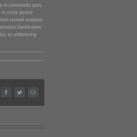
da in commodo quis,
 in nulla auctor
Etiam laoreet sodales
imenaeos.Vestibulum
dui, ac adipiscing
Facebook
Twitter
Email