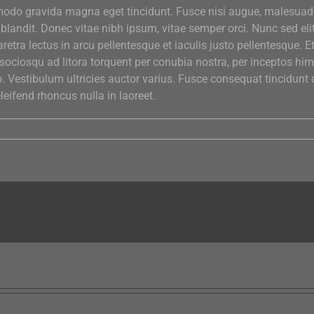
do gravida magna eget tincidunt. Fusce nisi augue, malesua
blandit. Donec vitae nibh ipsum, vitae semper orci. Nunc sed elit
retra lectus in arcu pellentesque et iaculis justo pellentesque. 
sociosqu ad litora torquent per conubia nostra, per inceptos h
o. Vestibulum ultricies auctor varius. Fusce consequat tincidunt 
leifend rhoncus nulla in laoreet.