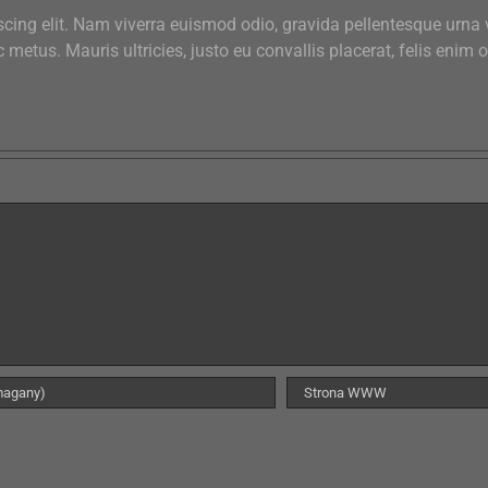
cing elit. Nam viverra euismod odio, gravida pellentesque urna v
 metus. Mauris ultricies, justo eu convallis placerat, felis enim o