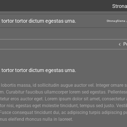
Stron
tortor tortor dictum egestas urna.
Strona główna
P
tortor tortor dictum egestas urna.
bortis massa, id sollicitudin augue auctor vel. Integer ornare so
um. Curabitur faucibus ullamcorper lorem sed egestas. Pellentes
tetur eros auctor eget. Lorem ipsum dolor sit amet, consectetur a
or nisi, egestas eget molestie tincidunt, tempus sed justo. Vesti
 Fusce consequat tincidunt dui, ac adipiscing turpis adipiscing p
mus eleifend rhoncus nulla in laoreet.