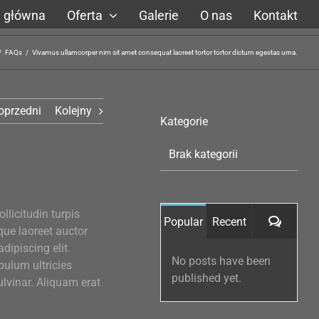
a główna
Oferta
Galerie
O nas
Kontakt
/
FAQs
/
Vivamus ullamcorper nim sit amet consequat laoreet tortor tortor dictum egestas urna.
oprzedni
Kolejny
Kategorie
Brak kategorii
llicitudin turpis
Koment
Popular
Recent
que laoreet auctor
dipiscing elit.
No posts have been
bulum ultricies
published yet.
ulvinar. Aliquam erat