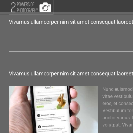
Przejdź
do
zawartości
Vivamus ullamcorper nim sit amet consequat laoreet 
Vivamus ullamcorper nim sit amet consequat laoreet 
Nunc euismod lo
vitae vestibul
eros, et consec
Vestibulum tort
auctor varius.
volutpat. Viva