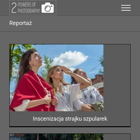
Przejdź
do
zawartości
Reportaż
Inscenizacja strajku szpularek