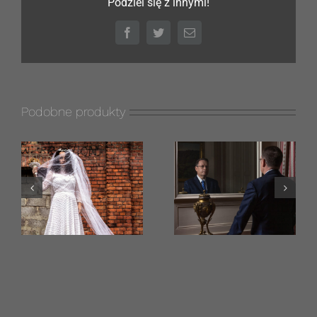
Podziel się z innymi!
Facebook
Twitter
Email
Podobne produkty
BIZNES
RODZINA