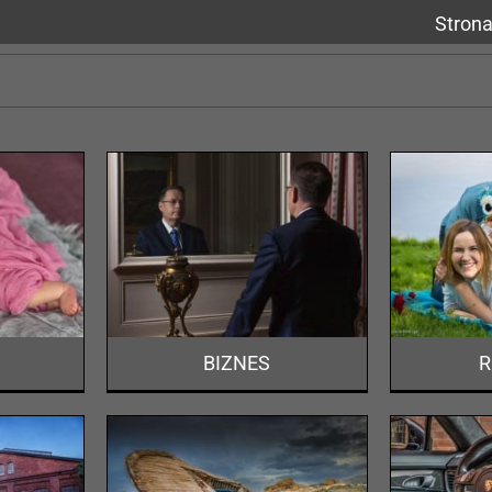
Stron
S
RODZINA
o
Portfolio
BIZNES
R