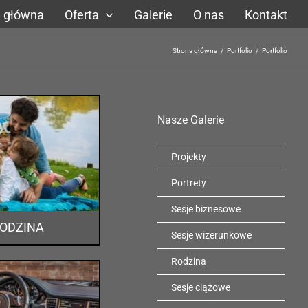
a główna
Oferta
Galerie
O nas
Kontakt
Strona główna
/
Portfolio
/
Portfolio
Nasze Galerie
Projekty
Portrety
Sesje biznesowe
ODZINA
Sesje wizerunkowe
Rodzina
Sesje ciążowe