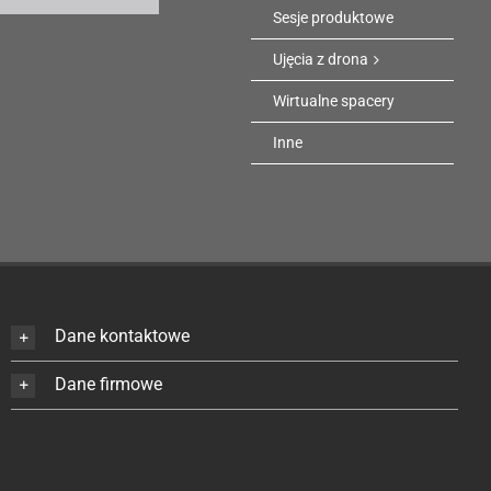
Sesje produktowe
Ujęcia z drona
Wirtualne spacery
Inne
Dane kontaktowe
Dane firmowe