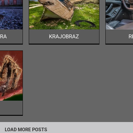
RAZ
REKLAMA
o
Portfolio
URA
KRAJOBRAZ
R
LOAD MORE POSTS