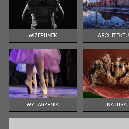
ARCHITEKTURA
KRAJOB
Portfolio
Portfoli
WIZERUNEK
ARCHITEKT
NATURA
Portfolio
WYDARZENIA
NATURA