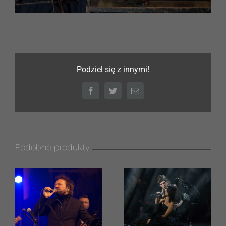
Podziel się z innymi!
Facebook
Twitter
Email
Podobne produkty
Justyna
ak
Steczkowska