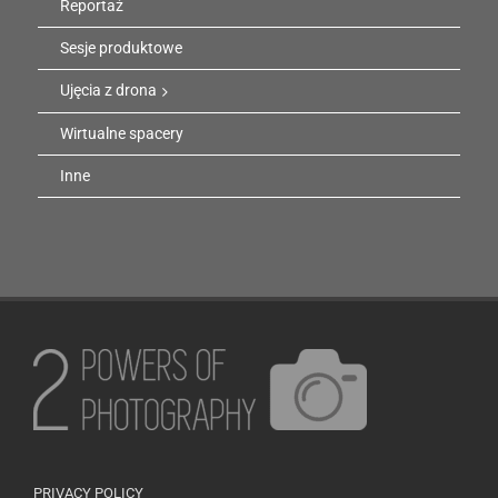
Reportaż
Sesje produktowe
Ujęcia z drona
Wirtualne spacery
Inne
PRIVACY POLICY