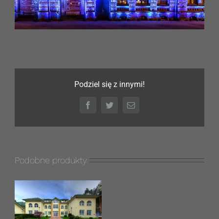
Podziel się z innymi!
Facebook
Twitter
Email
Podobne produkty
s