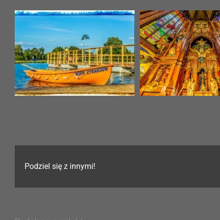
Kościół p.w. Matki Bożej
Pocieszenia w Żyrardowie
Wirtualne spacery
Podziel się z innymi!