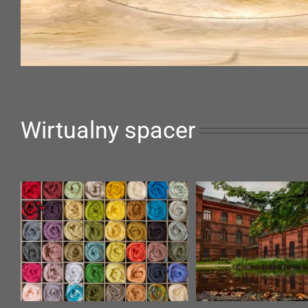
Wirtualny spacer
Kantor
Folwark Białych
Wirtualne spacery
Wirtualne spa