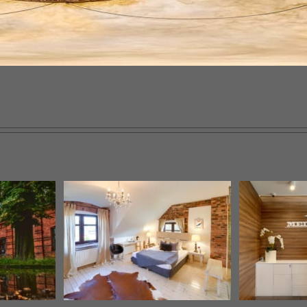
 Bocianów
Med-House
cery
Wirtualne spacery