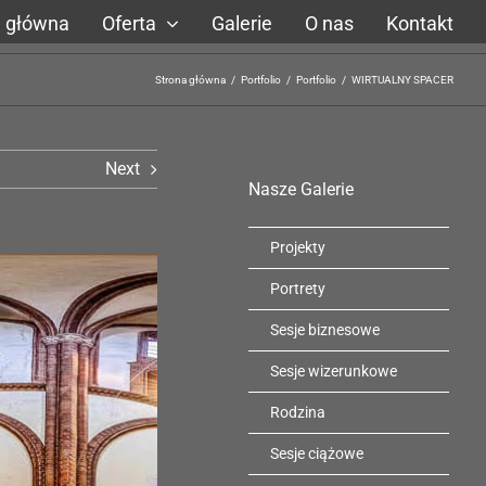
a główna
Oferta
Galerie
O nas
Kontakt
Strona główna
/
Portfolio
/
Portfolio
/
WIRTUALNY SPACER
Next
Nasze Galerie
Projekty
Portrety
Sesje biznesowe
Sesje wizerunkowe
Rodzina
Sesje ciążowe